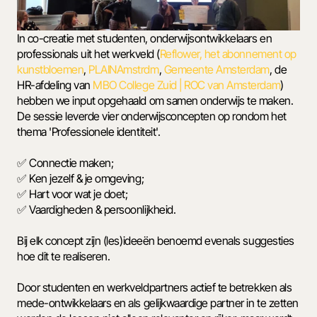
In co-creatie met studenten, onderwijsontwikkelaars en 
professionals uit het werkveld (
Reflower, het abonnement op 
kunstbloemen
, 
PLAINAmstrdm
, 
Gemeente Amsterdam
, de 
HR-afdeling van 
MBO College Zuid | ROC van Amsterdam
) 
hebben we input opgehaald om samen onderwijs te maken. 
De sessie leverde vier onderwijsconcepten op rondom het 
thema 'Professionele identiteit'.
✅ Connectie maken;
✅ Ken jezelf & je omgeving;
✅ Hart voor wat je doet;
✅ Vaardigheden & persoonlijkheid.
Bij elk concept zijn (les)ideeën benoemd evenals suggesties 
hoe dit te realiseren.
Door studenten en werkveldpartners actief te betrekken als 
mede-ontwikkelaars en als gelijkwaardige partner in te zetten 