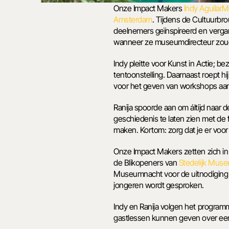
Onze Impact Makers 
Indy AguilarM
Amsterdam
. Tijdens de Cultuurbr
deelnemers geïnspireerd en vergar
wanneer ze museumdirecteur zoude
Indy pleitte voor Kunst in Actie; 
tentoonstelling. Daarnaast roept h
voor het geven van workshops aan 
Ranija spoorde aan om áltijd naar d
geschiedenis te laten zien met de 
maken. Kortom: zorg dat je er voor e
Onze Impact Makers zetten zich in
de Blikopeners van 
Stedelijk Mus
Museumnacht voor de uitnodiging en
jongeren wordt gesproken.   
Indy en Ranija volgen het program
gastlessen kunnen geven over ee