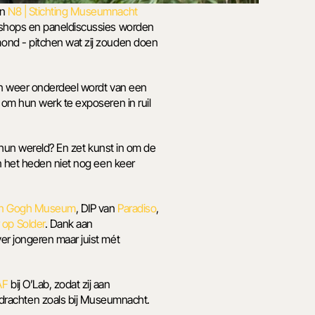
n 
N8 | Stichting Museumnacht 
rkshops en paneldiscussies worden 
ond - pitchen wat zij zouden doen 
en weer onderdeel wordt van een 
om hun werk te exposeren in ruil 
 hun wereld? En zet kunst in om de 
n het heden niet nog een keer 
n Gogh Museum
, DIP van 
Paradiso
, 
op Solder
. Dank aan 
r jongeren maar juist mét 
AF
 bij O’Lab, zodat zij aan 
rachten zoals bij Museumnacht. 