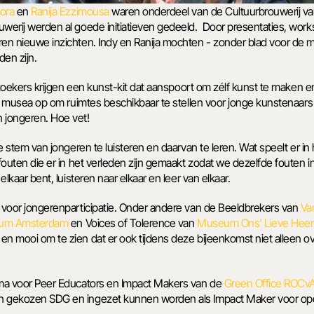
ora
 en 
Ranija Ezzimousa
 waren onderdeel van de Cultuurbrouwerij va
ouwerij werden al goede initiatieven gedeeld.  Door presentaties, wo
en nieuwe inzichten. Indy en Ranija mochten - zonder blad voor de m
n zijn. 
bezoekers krijgen een kunst-kit dat aanspoort om zélf kunst te maken 
ij musea op om ruimtes beschikbaar te stellen voor jonge kunstenaars 
jongeren. Hoe vet!  
e stem van jongeren te luisteren en daarvan te leren. Wat speelt er in
fouten die er in het verleden zijn gemaakt zodat we dezelfde fouten i
lkaar bent, luisteren naar elkaar en leer van elkaar. 
 voor jongerenparticipatie. Onder andere van de Beeldbrekers van 
Va
eum Amsterdam
 en Voices of Tolerence van 
Museum Ons' Lieve Heer 
 mooi om te zien dat er ook tijdens deze bijeenkomst niet alleen ove
ma voor Peer Educators en Impact Makers van de 
Green Office ROCv
n gekozen SDG en ingezet kunnen worden als Impact Maker voor opd