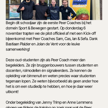
Begin dit schooljaar zijn de eerste Peer Coaches bij het 
domein Sport & Bewegen gestart. Op donderdag 6 
november trapten we de pilot officieel af met een Kick-off 
bijeenkomst met Peer Coaches Sam, Cas, Ian & Sefa. Dank 
Bastiaan Plaizier en Jolan de Vent voor de leuke 
samenwerking!
Deze oud-studenten zijn als Peer Coach meer dan 
begeleiders. Ze zijn bruggenbouwers tussen studenten en 
docenten, rolmodellen én signaleerders. Ze kennen de 
opleiding van binnenuit en weten precies waar studenten 
tegenaan lopen. Ze weten bijvoorbeeld als geen ander hoe 
het is om een studiedip te hebben, en hoe je daar weer 
uitkomt!
Onder begeleiding van Jenny Trimp en Anne Lemmens 
gingen we tijdens de training op zoek naar wat de Peer 