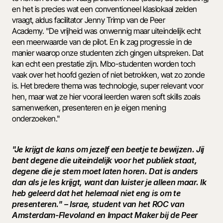
en het is precies wat een conventioneel klaslokaal zelden 
vraagt, aldus facilitator Jenny Trimp van de Peer 
Academy. "De vrijheid was onwennig maar uiteindelijk echt 
een meerwaarde van de pilot. En ik zag progressie in de 
manier waarop onze studenten zich gingen uitspreken. Dat 
kan echt een prestatie zijn. Mbo-studenten worden toch 
vaak over het hoofd gezien of niet betrokken, wat zo zonde 
is. Het bredere thema was technologie, super relevant voor 
hen, maar wat ze hier vooral leerden waren soft skills zoals 
samenwerken, presenteren en je eigen mening 
onderzoeken." 
"Je krijgt de kans om jezelf een beetje te bewijzen. Jij 
bent degene die uiteindelijk voor het publiek staat, 
degene die je stem moet laten horen. Dat is anders 
dan als je les krijgt, want dan luister je alleen maar. Ik 
heb geleerd dat het helemaal niet eng is om te 
presenteren." – Israe, student van het ROC van 
Amsterdam-Flevoland en Impact Maker bij de Peer 