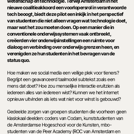
wetenschap en technologie. Terwijl Amsterdam in het 
nieuwe coalitieakkoord een voorlopersrol in verantwoorde 
tech beoogt, biedt deze pilot een inkijk in het perspectief 
van studenten die niet alleen vragen wat technologie doet, 
maar wat het zou moeten doen. Op een manier die in 
conventionele onderwijssystemen vaak ontbreekt, 
creëerden vier onderwijsinstellingen een ruimte voor 
dialoog en verbinding over onderwijs grenzen heen, en 
verenigden ze hun studenten in het bevragen van de 
status quo.
Hoe maken we social media een veilige plek voor tieners? 
Begrijpt een geavanceerd taalmodel subtekst zoals een 
mens dat doet? Hoe zou menselijke interactie eruitzien als 
iedereen alles van iedereen wist? Kunnen we het internet 
opnieuw uitvinden als iets wat niet voor winst is gebouwd? 
Gedeelde zorgen van groepen studenten die voorheen geen 
klaslokaal deelden: coders van Codam, kunststudenten van 
de Amsterdamse Hogeschool voor de Kunsten, mbo-
studenten van de Peer Academy (ROC van Amsterdam en 