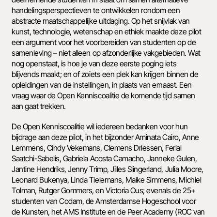
handelingsperspectieven te ontwikkelen rondom een 
abstracte maatschappelijke uitdaging. Op het snijvlak van 
kunst, technologie, wetenschap en ethiek maakte deze pilot 
een argument voor het voorbereiden van studenten op de 
samenleving – niet alleen op afzonderlijke vakgebieden. Wat 
nog openstaat, is hoe je van deze eerste poging iets 
blijvends maakt; en of zoiets een plek kan krijgen binnen de 
opleidingen van de instellingen, in plaats van ernaast. Een 
vraag waar de Open Kenniscoalitie de komende tijd samen 
aan gaat trekken. 
De Open Kenniscoalitie wil iedereen bedanken voor hun 
bijdrage aan deze pilot, in het bijzonder Aminata Cairo, Anne 
Lemmens, Cindy Vekemans, Clemens Driessen, Ferial 
Saatchi-Sabelis, Gabriela Acosta Camacho, Janneke Gulen, 
Jantine Hendriks, Jenny Trimp, Jilles Slingerland, Julia Moore, 
Leonard Bukenya, Linda Tielemans, Maike Simmens, Michiel 
Tolman, Rutger Gommers, en Victoria Ous; evenals de 25+ 
studenten van Codam, de Amsterdamse Hogeschool voor 
de Kunsten, het AMS Institute en de Peer Academy (ROC van 