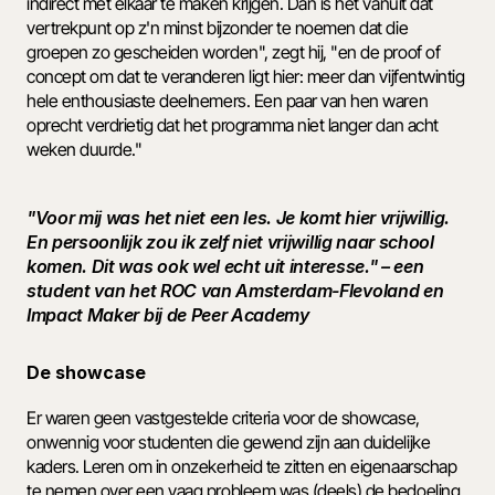
indirect met elkaar te maken krijgen. Dan is het vanuit dat 
vertrekpunt op z'n minst bijzonder te noemen dat die 
groepen zo gescheiden worden", zegt hij, "en de proof of 
concept om dat te veranderen ligt hier: meer dan vijfentwintig 
hele enthousiaste deelnemers. Een paar van hen waren 
oprecht verdrietig dat het programma niet langer dan acht 
weken duurde." 
"Voor mij was het niet een les. Je komt hier vrijwillig. 
En persoonlijk zou ik zelf niet vrijwillig naar school 
komen. Dit was ook wel echt uit interesse." – een 
student van het ROC van Amsterdam-Flevoland en 
Impact Maker bij de Peer Academy 
De showcase
Er waren geen vastgestelde criteria voor de showcase, 
onwennig voor studenten die gewend zijn aan duidelijke 
kaders. Leren om in onzekerheid te zitten en eigenaarschap 
te nemen over een vaag probleem was (deels) de bedoeling, 