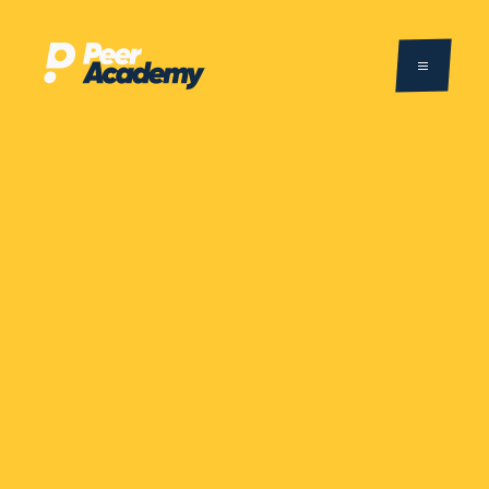
Maak met jongeren
impact in het onderwijs
LEES VERDER